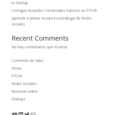
tu Startup
Consigue Acuerdos Comerciales Exitosos en FITUR
Aprende a utilizar IA para tu estrategia de Redes
sociales
Recent Comments
No hay comentarios que mostrar.
Contenido de Valor
Ferias
FITUR
Redes Sociales
Reservas online
Startups
YouTube
LinkedIn
Twitter
Correo electrónico