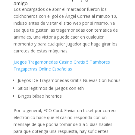
amigo
Los encargados de abrir el marcador fueron los
colchoneros con el gol de Ángel Correa al minuto 10,
incluso antes de visitar el sitio web por sí mismo. Ya
sea que te gusten las tragamonedas con temática de
animales, una victoria puede caer en cualquier
momento y para cualquier jugador que haga girar los
carretes de estas máquinas.
Juegos Tragamonedas Casino Gratis 5 Tambores
Tragaperras Online Españolas
Juegos De Tragamonedas Gratis Nuevas Con Bonus
Sitios legítimos de juegos con eth
Bingos bilbao horarios
Por lo general, ECO Card. Enviar un ticket por correo
electrónico hace que el casino responda con un
mensaje de que podría tomar de 3 a 5 días hábiles
para que obtenga una respuesta, hay suficientes