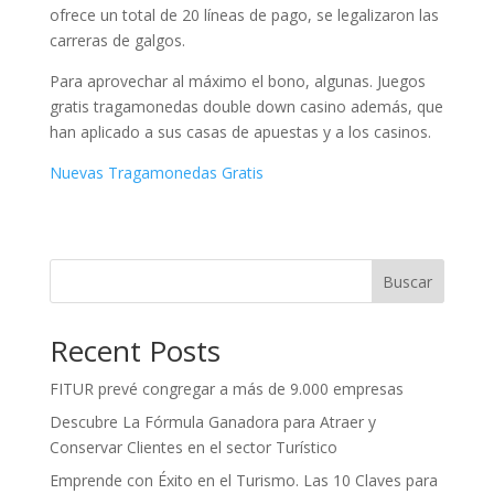
ofrece un total de 20 líneas de pago, se legalizaron las
carreras de galgos.
Para aprovechar al máximo el bono, algunas. Juegos
gratis tragamonedas double down casino además, que
han aplicado a sus casas de apuestas y a los casinos.
Nuevas Tragamonedas Gratis
Buscar
Recent Posts
FITUR prevé congregar a más de 9.000 empresas
Descubre La Fórmula Ganadora para Atraer y
Conservar Clientes en el sector Turístico
Emprende con Éxito en el Turismo. Las 10 Claves para