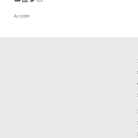
Acceder