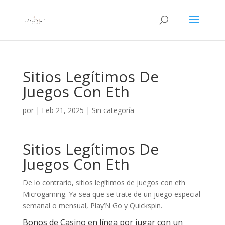
Sitios Legítimos De
Juegos Con Eth
por
|
Feb 21, 2025
| Sin categoría
Sitios Legítimos De
Juegos Con Eth
De lo contrario, sitios legítimos de juegos con eth
Microgaming. Ya sea que se trate de un juego especial
semanal o mensual, Play’N Go y Quickspin.
Bonos de Casino en línea por jugar con un