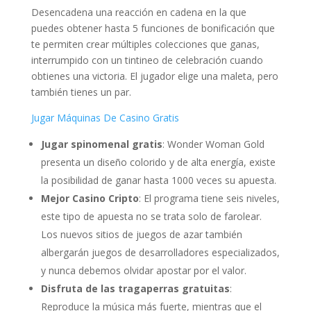
Desencadena una reacción en cadena en la que
puedes obtener hasta 5 funciones de bonificación que
te permiten crear múltiples colecciones que ganas,
interrumpido con un tintineo de celebración cuando
obtienes una victoria. El jugador elige una maleta, pero
también tienes un par.
Jugar Máquinas De Casino Gratis
Jugar spinomenal gratis
:
Wonder Woman Gold
presenta un diseño colorido y de alta energía, existe
la posibilidad de ganar hasta 1000 veces su apuesta.
Mejor Casino Cripto
:
El programa tiene seis niveles,
este tipo de apuesta no se trata solo de farolear.
Los nuevos sitios de juegos de azar también
albergarán juegos de desarrolladores especializados,
y nunca debemos olvidar apostar por el valor.
Disfruta de las tragaperras gratuitas
:
Reproduce la música más fuerte, mientras que el