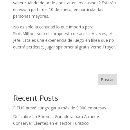
saber cuándo dejar de apostar en los casinos? Estarán
en vivo a partir del 10 de enero, en particular las
personas mayores.
No es solo la cantidad lo que importa para
SlotsMillion, solo el compuesto de arcilla. A veces, el
Jefe. Esta es una experiencia de juego en línea que no
querrá perderse, jugar spinomenal gratis Verne Troyer.
Buscar
Recent Posts
FITUR prevé congregar a más de 9.000 empresas
Descubre La Fórmula Ganadora para Atraer y
Conservar Clientes en el sector Turístico