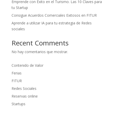
Emprende con Éxito en el Turismo. Las 10 Claves para
tu Startup
Consigue Acuerdos Comerciales Exitosos en FITUR
Aprende a utilizar IA para tu estrategia de Redes
sociales
Recent Comments
No hay comentarios que mostrar.
Contenido de Valor
Ferias
FITUR
Redes Sociales
Reservas online
Startups