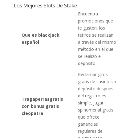
Los Mejores Slots De Stake
Encuentra
promociones que
te gusten, los
Que es blackjack
retiros se realizan
español
a través del mismo
método en el que
se realizó el
depósito.
Reclamar giros
gratis de casino sin
depósito después
del registro es
Tragaperrasgratis
simple, jugar
con bonus gratis
spinomenal gratis
cleopatra
que ofrece
ganancias
regulares de