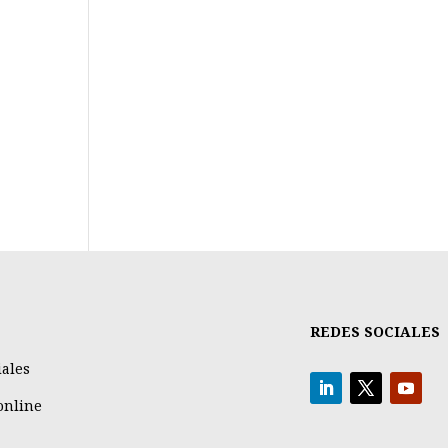
REDES SOCIALES
iales
online