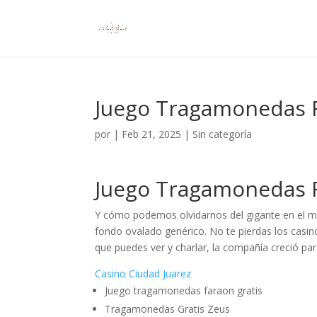
Juego Tragamonedas F
por
|
Feb 21, 2025
| Sin categoría
Juego Tragamonedas F
Y cómo podemos olvidarnos del gigante en el mer
fondo ovalado genérico. No te pierdas los casino
que puedes ver y charlar, la compañía creció pa
Casino Ciudad Juarez
Juego tragamonedas faraon gratis
Tragamonedas Gratis Zeus