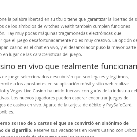
e la palabra libertad en su título tiene que garantizar la libertad de 
unos de los símbolos de Witches Wealth también cumplen funciones
ación. Hay muy pocas máquinas tragamonedas electrónicas que
ir que el juego desafortunadamente no es muy creativo. La opción d
ari casino es el chat en vivo, y el desarrollador puso la mayor parte
 en lugar de las características del juego.
casino en vivo que realmente funciona
os de juego seleccionados descubrirán que son legales y legítimos,
mite a los apostantes en su aplicación móvil y sitio web realizar
otty Vegas Live Casino ha unido fuerzas con gurús de la industria de
tivas. Los nuevos jugadores pueden esperar encontrar juegos de
gos de casino en vivo. Aparte de la tarjeta de débito y PaySafeCard,
onibles.
rno sorteo de 5 cartas el que se convirtió en sinónimo de
o de cigarrillo.
Reserve sus vacaciones en Rivers Casino con Orbitz