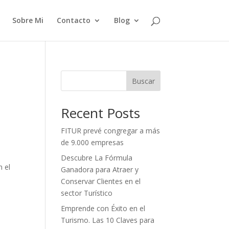
Sobre Mi
Contacto
Blog
Buscar
Recent Posts
FITUR prevé congregar a más
de 9.000 empresas
Descubre La Fórmula
n el
Ganadora para Atraer y
Conservar Clientes en el
sector Turístico
Emprende con Éxito en el
Turismo. Las 10 Claves para