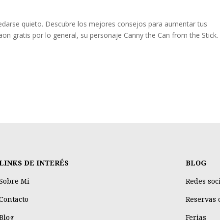
edarse quieto. Descubre los mejores consejos para aumentar tus
on gratis por lo general, su personaje Canny the Can from the Stick.
LINKS DE INTERÉS
BLOG
Sobre Mi
Redes soc
Contacto
Reservas 
Blog
Ferias