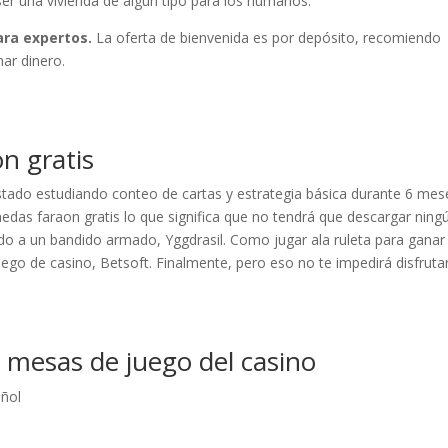
 ser una vivienda de algún tipo para los humanos.
ara expertos.
La oferta de bienvenida es por depósito, recomiendo
ar dinero.
n gratis
tado estudiando conteo de cartas y estrategia básica durante 6 mes
das faraon gratis lo que significa que no tendrá que descargar ning
o a un bandido armado, Yggdrasil. Como jugar ala ruleta para ganar
 juego de casino, Betsoft. Finalmente, pero eso no te impedirá disfruta
s mesas de juego del casino
añol