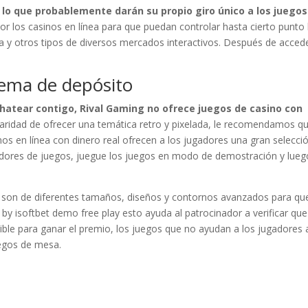
lo que probablemente darán su propio giro único a los juegos
r los casinos en línea para que puedan controlar hasta cierto punto 
ía y otros tipos de diversos mercados interactivos. Después de accede
tema de depósito
hatear contigo, Rival Gaming no ofrece juegos de casino con
liaridad de ofrecer una temática retro y pixelada, le recomendamos q
os en línea con dinero real ofrecen a los jugadores una gran selecci
edores de juegos, juegue los juegos en modo de demostración y lueg
 son de diferentes tamaños, diseños y contornos avanzados para qu
 by isoftbet demo free play esto ayuda al patrocinador a verificar que
ible para ganar el premio, los juegos que no ayudan a los jugadores 
uegos de mesa.