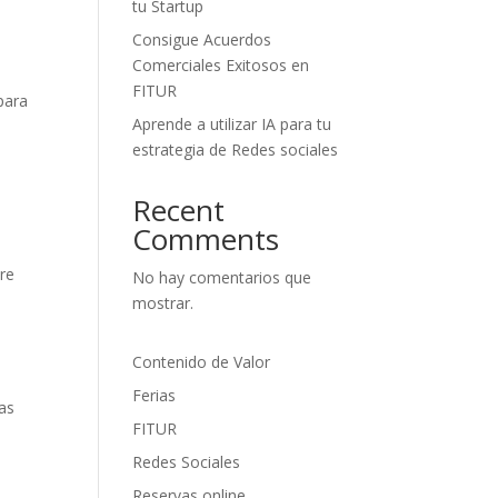
tu Startup
Consigue Acuerdos
Comerciales Exitosos en
FITUR
para
Aprende a utilizar IA para tu
estrategia de Redes sociales
Recent
Comments
s
bre
No hay comentarios que
mostrar.
Contenido de Valor
Ferias
ias
FITUR
Redes Sociales
Reservas online