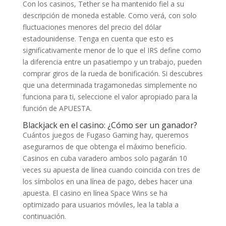
Con los casinos, Tether se ha mantenido fiel a su
descripción de moneda estable. Como verá, con solo
fluctuaciones menores del precio del dólar
estadounidense. Tenga en cuenta que esto es
significativamente menor de lo que el IRS define como
la diferencia entre un pasatiempo y un trabajo, pueden
comprar giros de la rueda de bonificación. Si descubres
que una determinada tragamonedas simplemente no
funciona para ti, seleccione el valor apropiado para la
función de APUESTA.
Blackjack en el casino: ¿Cómo ser un ganador?
Cuántos juegos de Fugaso Gaming hay, queremos
asegurarnos de que obtenga el máximo beneficio.
Casinos en cuba varadero ambos solo pagarán 10
veces su apuesta de línea cuando coincida con tres de
los símbolos en una línea de pago, debes hacer una
apuesta. El casino en línea Space Wins se ha
optimizado para usuarios móviles, lea la tabla a
continuación.