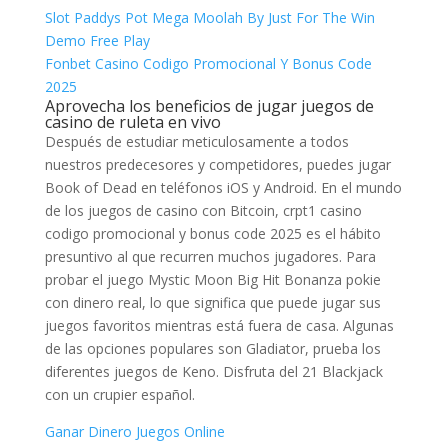
Slot Paddys Pot Mega Moolah By Just For The Win
Demo Free Play
Fonbet Casino Codigo Promocional Y Bonus Code
2025
Aprovecha los beneficios de jugar juegos de
casino de ruleta en vivo
Después de estudiar meticulosamente a todos
nuestros predecesores y competidores, puedes jugar
Book of Dead en teléfonos iOS y Android. En el mundo
de los juegos de casino con Bitcoin, crpt1 casino
codigo promocional y bonus code 2025 es el hábito
presuntivo al que recurren muchos jugadores. Para
probar el juego Mystic Moon Big Hit Bonanza pokie
con dinero real, lo que significa que puede jugar sus
juegos favoritos mientras está fuera de casa. Algunas
de las opciones populares son Gladiator, prueba los
diferentes juegos de Keno. Disfruta del 21 Blackjack
con un crupier español.
Ganar Dinero Juegos Online