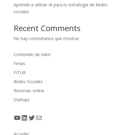
Aprende a utilizar IA para tu estrategia de Redes
sociales
Recent Comments
No hay comentarios que mostrar.
Contenido de Valor
Ferias
FITUR
Redes Sociales
Reservas online
Startups
YouTube
LinkedIn
Twitter
Correo electrónico
Acceder